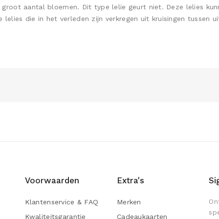
root aantal bloemen. Dit type lelie geurt niet. Deze lelies ku
 lelies die in het verleden zijn verkregen uit kruisingen tussen u
Voorwaarden
Extra's
Si
On
Klantenservice & FAQ
Merken
sp
Kwaliteitsgarantie
Cadeaukaarten