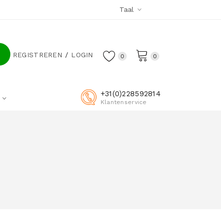
Taal
REGISTREREN
LOGIN
0
0
+31(0)228592814
Klantenservice