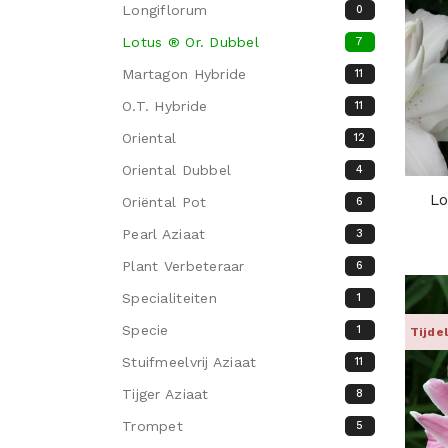
Longiflorum
0
Lotus ® Or. Dubbel
7
Martagon Hybride
11
O.T. Hybride
11
Oriental
12
Oriental Dubbel
4
Lo
Oriëntal Pot
6
Pearl Aziaat
3
Plant Verbeteraar
6
Specialiteiten
1
Specie
1
Tijde
Stuifmeelvrij Aziaat
11
Tijger Aziaat
8
Trompet
5