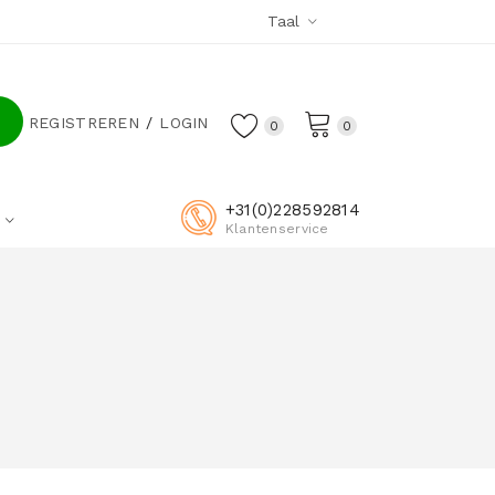
Taal
REGISTREREN
LOGIN
0
0
+31(0)228592814
Klantenservice