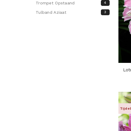
Trompet Opstaand
4
Tulband Aziaat
3
Lot
Tijde