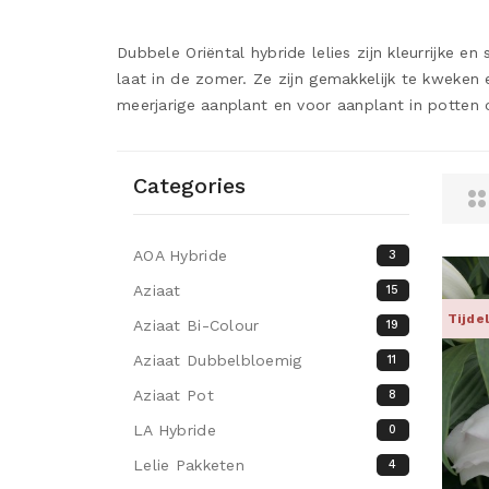
Dubbele Oriëntal hybride lelies zijn kleurrijke en
laat in de zomer. Ze zijn gemakkelijk te kweken
meerjarige aanplant en voor aanplant in potten 
Categories
AOA Hybride
3
Aziaat
15
Tijde
Aziaat Bi-Colour
19
Aziaat Dubbelbloemig
11
Aziaat Pot
8
LA Hybride
0
Lelie Pakketen
4